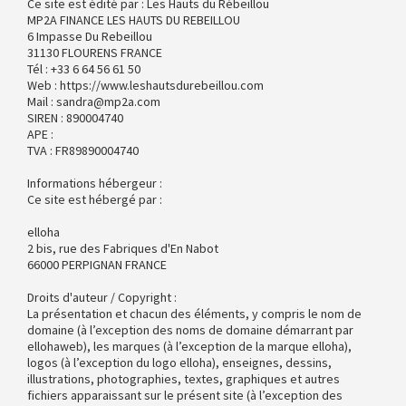
Ce site est édité par : Les Hauts du Rébeillou
MP2A FINANCE LES HAUTS DU REBEILLOU
6 Impasse Du Rebeillou
31130 FLOURENS FRANCE
Tél : +33 6 64 56 61 50
Web : https://www.leshautsdurebeillou.com
Mail : sandra@mp2a.com
SIREN : 890004740
APE :
TVA : FR89890004740
Informations hébergeur :
Ce site est hébergé par :
elloha
2 bis, rue des Fabriques d'En Nabot
66000 PERPIGNAN FRANCE
Droits d'auteur / Copyright :
La présentation et chacun des éléments, y compris le nom de
domaine (à l’exception des noms de domaine démarrant par
ellohaweb), les marques (à l’exception de la marque elloha),
logos (à l’exception du logo elloha), enseignes, dessins,
illustrations, photographies, textes, graphiques et autres
fichiers apparaissant sur le présent site (à l’exception des